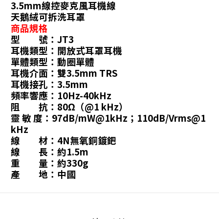
3.5mm線控麥克風耳機線
天鵝絨可拆洗耳罩
商品規格
型 號：JT3
耳機類型：開放式耳罩耳機
單體類型：動圈單體
耳機介面：雙3.5mm TRS
耳機接孔：3.5mm
頻率響應：10Hz-40kHz
阻 抗：80Ω（@1 kHz）
靈 敏 度：97dB/mW@1kHz；110dB/Vrms@1
kHz
線 材：4N無氧銅鍍鈀
線 長：約1.5m
重 量：約330g
產 地：中國