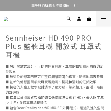
滿千贈百購物金持續開催！！！
Sennheiser HD 490 PRO
Plus 監聽耳機 開放式 耳罩式
耳機
■ 採用開放式設計，可提供極其寬廣、立體的聲場和超精確的定
位效果
■ 無渲染的頻率回應可在整個頻譜範圍內真實、動態地再現聲音
■ 創新的低頻圓筒系統可實現飽滿、精確和清晰的低頻效果
■ 精密的人體工程學設計消除了壓力點，帶來超凡、靈活、輕便
的舒適感
■ 森海塞爾開放式架構能夠降低總諧波失真 (THD)，最大限度減
少共振，並提高音訊精確度
■ 包含Dear Reality dearVR MIX-SE 外掛程式，通過先進的空間