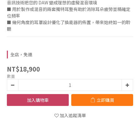
音訊技術把您的 DAW 變成理想的虛擬混音環境
■ 用於製作或混音的兩套獨特耳墊有助於消除耳朵疲勞並精確定
位頻率
■ 幾何角度的耳罩設計優化了換能器的佈置，帶來始終如一的聆
聽
全店，免運
NT$18,900
數量
加入購物車
立即購買
加入追蹤清單