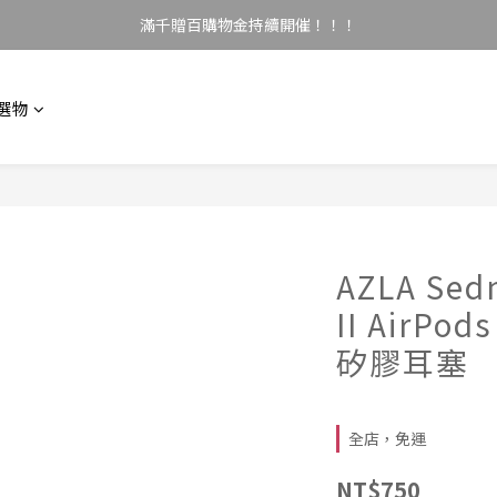
滿千贈百購物金持續開催！！！
選物
AZLA Sedn
II AirPo
矽膠耳塞
全店，免運
NT$750