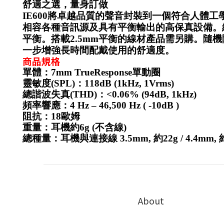
舒適之選，量身訂做
IE600
將卓越品質的聲音封裝到一個符合人體工學
相容各種音訊源及具有平衡輸出的高保真設備
。
平衡。搭載2.5mm平衡的線材產品需另購。
一步增強長時間配戴使用的舒適度。
商品規格
單體：7mm TrueResponse單動圈
靈敏度(SPL)：118dB (1kHz, 1Vrms)
總諧波失真(THD)：<0.06% (94dB, 1kHz)
頻率響應：4 Hz – 46,500 Hz ( -10dB )
阻抗：18歐姆
重量：耳機約6g (不含線)
總種量：耳機與連接線 3.5mm, 約22g / 4.4mm, 
About