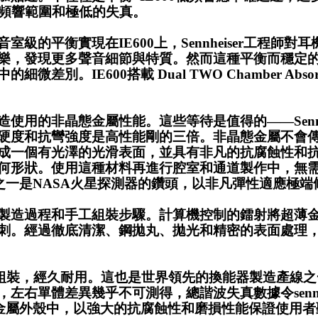
寬的頻響範圍和極低的失真。
級的平衡實現在IE600上，Sennheiser工程師
樂，發現更多聲音細節與特質。然而這種平衡而穩定
。IE600搭載 Dual TWO Chamber Absor
用的非晶態金屬性能。這些等待是值得的——Sennhei
s)工藝實現的鋯合金硬度和抗彎強度是高性能剛的三倍。非晶
一個有光澤的光滑表面，並具有非凡的抗腐蝕性和抗劃
何形狀。使用這種材料再進行腔室和通道製作中，無
途之一是NASA火星探測器的鑽頭，以非凡彈性適應極
製造過程和手工組裝步驟。計算機控制的鐳射將超薄
刺。經過徹底清潔、鋼拋丸、拋光和精密的表面處理
iser製造組裝，經久耐用。這也是世界領先的換能器製造產線之
單體差異幾乎不可測得，總諧波失真數據令sennheise
態金屬外殼中，以強大的抗腐蝕性和磨損性能保證使用