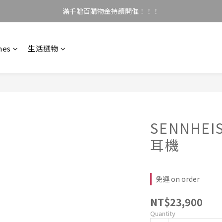
滿千贈百購物金持續開催！！！
nes
生活選物
SENNHEI
耳機
免運 on order
NT$23,900
Quantity