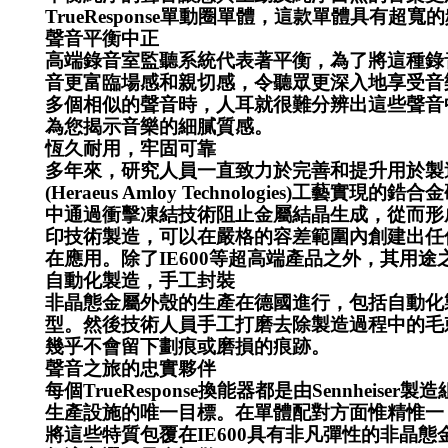
TrueResponse單動圈單體，這款單體具有超
聲音平衡中正
高端錄音室監聽系統代表著平衡，為了將這種錄音室
音更富臨場感和親切感，令聽眾更深入地享受音
多個相似的聲音時，人耳就很難分辨出這些聲音中的細微差別
為您揭示音樂的細膩質感。
恆久耐用，牢固可靠
多年來，研究人員一直致力於完善和提升用於製造使
(Heraeus Amloy Technologie
中通過衝擊凍結技術阻止金屬結晶生成，從而形成
印技術製造，可以在嚴格的容差範圍內創建出任
在應用。除了IE600等超高端產品之外，其用
自動化製造，手工封裝
非晶態金屬外殼的生產在德國進行，包括自動化
型。然後技術人員手工打磨去除製造過程中的毛
幾乎不會留下劃痕或磨損的痕跡。
聲音之旅的忠實夥伴
每個TrueResponse換能器都是由Sennhe
生產設施的唯一目標。在單體配對方面惟精惟一，左右
將這些特質包覆在IE600具有非凡彈性的非晶