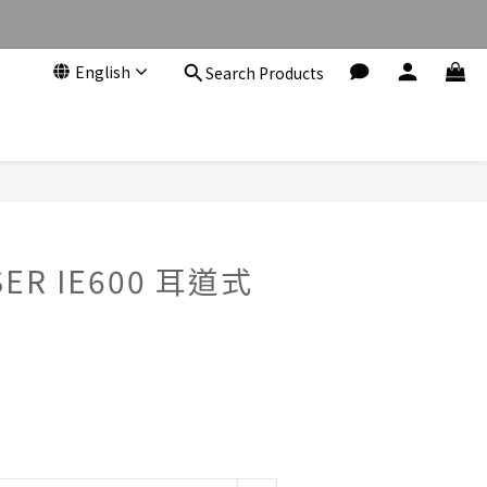
English
Search Products
BUY NOW
SER IE600 耳道式