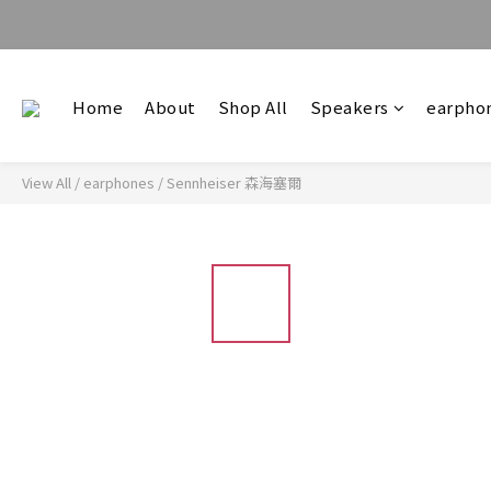
Home
About
Shop All
Speakers
earpho
View All
/
earphones
/
Sennheiser 森海塞爾