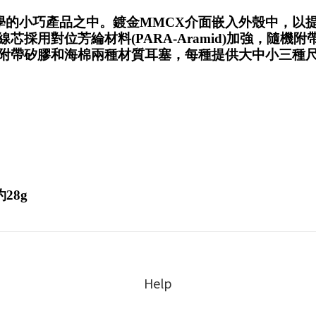
的小巧產品之中。鍍金MMCX介面嵌入外殼中，以提
線芯採用對位芳綸材料(PARA-Aramid)加強，隨機附
隨機附帶矽膠和海棉兩種材質耳塞，每種提供大中小三種
約28g
Help