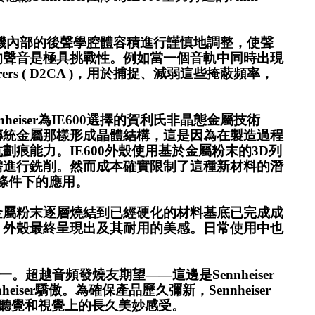
對耳機內部的後聲學腔體容積進行謹慎地調整，使聲
的聲音是極具挑戰性。例如當一個音軌中同時出現
ers ( D2CA )，用於捕捉、減弱這些掩蔽頻率，
ser為IE600選擇的賀利氏非晶態金屬技術
態金屬不會傳統金屬那樣形成晶體結構，這是因為在製造過程
痕能力。IE600外殼使用基於金屬粉末的3D列
需進行銑削。然而成本確實限制了這種新材料的潛
端條件下的應用。
金屬粉末逐層燒結到已經硬化的材料基底已完成成
，外殼最終呈現出及其耐用的美感。日常使用中也
一。超越音頻發燒友期望——這邊是Sennheiser
r驕傲。為確保產品歷久彌新，Sennheiser
者聽覺和視覺上的長久美妙感受。