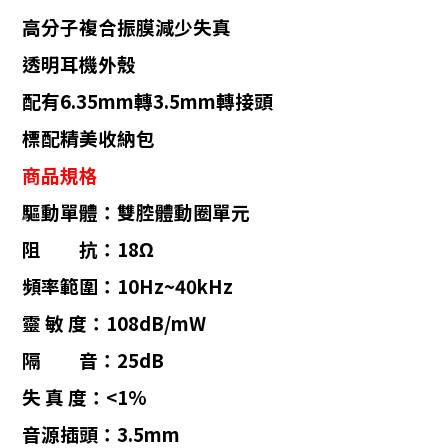
高分子複合振膜減少失真
透明耳機外殼
配有6.35mm轉3.5mm轉接頭
標配精美收納包
商品規格
驅動單體：雙腔體動圈單元
阻 抗：18Ω
頻率範圍：10Hz~40kHz
靈 敏 度：108dB/mW
隔 音：25dB
失 真 度：<1%
音源插頭：3.5mm