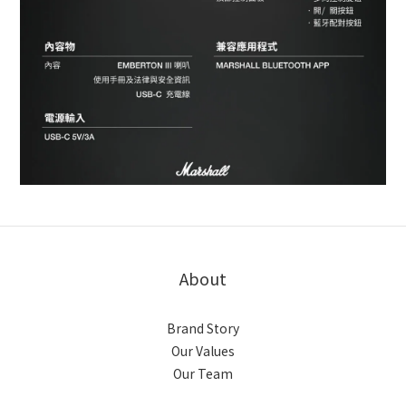
About
Brand Story
Our Values
Our Team