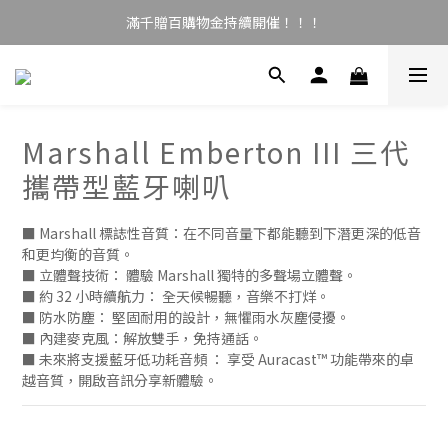
滿千贈百購物金持續開催！！！
Marshall Emberton III 三代
攜帶型藍牙喇叭
■ Marshall 標誌性音質：在不同音量下都能聽到下潛更深的低音
和更均衡的音質。
■ 立體聲技術： 體驗 Marshall 獨特的多聲場立體聲。
■ 約 32 小時續航力： 全天候暢聽，音樂不打烊。
■ 防水防塵： 堅固耐用的設計，無懼雨水灰塵侵擾。
■ 內建麥克風：解放雙手，免持通話。
■ 未來將支援藍牙低功耗音頻 ： 享受 Auracast™ 功能帶來的卓
越音質，開啟音訊分享新體驗。