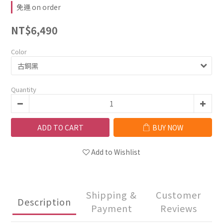
免運 on order
NT$6,490
Color
Quantity
ADD TO CART
BUY NOW
Add to Wishlist
Shipping &
Customer
Description
Payment
Reviews