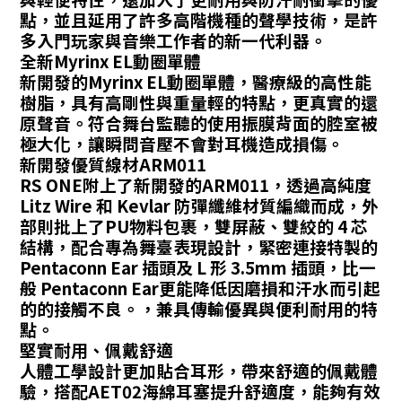
點，並且延用了許多高階機種的聲學技術，是許
多入門玩家與音樂工作者的新一代利器。
全新Myrinx EL動圈單體
新開發的Myrinx EL動圈單體，醫療級的高性能
樹脂，具有高剛性與重量輕的特點，更真實的還
原聲音。符合舞台監聽的使用振膜背面的腔室被
極大化，讓瞬問音壓不會對耳機造成損傷。
新開發優質線材ARM011
RS ONE附上了新開發的ARM011，透過高純度
Litz Wire 和 Kevlar 防彈纖維材質編織而成，外
部則批上了PU物料包裹，雙屏蔽、雙絞的 4 芯
結構，配合專為舞臺表現設計，緊密連接特製的
Pentaconn Ear 插頭及 L 形 3.5mm 插頭，比一
般 Pentaconn Ear更能降低因磨損和汗水而引起
的的接觸不良。，兼具傳輸優異與便利耐用的特
點。
堅實耐用、佩戴舒適
人體工學設計更加貼合耳形，帶來舒適的佩戴體
驗，搭配AET02海綿耳塞提升舒適度，能夠有效