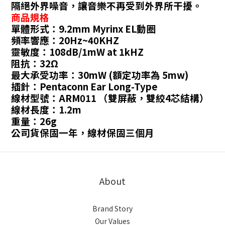
隔絕外界噪音，讓音樂不再受到外界所干擾。
商品規格
單體形式：9.2mm Myrinx EL動圈
頻率響應：20Hz~40KHZ
靈敏度：108dB/1mW at 1kHZ
阻抗：32Ω
最大承受功率：30mW (額定功率為 5mw)
插針：Pentaconn Ear Long-Type
線材型號：ARM011 （雙屏蔽，雙絞4芯結構）
線材長度：1.2m
重量：26g
公司貨保固一年，線材保固三個月
About
Brand Story
Our Values